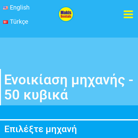
Μετάβαση
MA
English
στο
Türkçe
ME
περιεχόμενο
Ενοικίαση μηχανής -
50 κυβικά
Επιλέξτε μηχανή