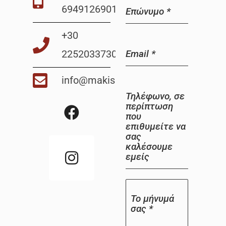
6949126901
Επώνυμο
*
+30
Email
*
2252033730
info@makisrentals.gr
F
I
Τηλέφωνο, σε
περίπτωση
a
n
που
c
s
επιθυμείτε να
σας
e
t
καλέσουμε
b
a
εμείς
o
g
o
r
Το μήνυμά
k
a
σας
*
m