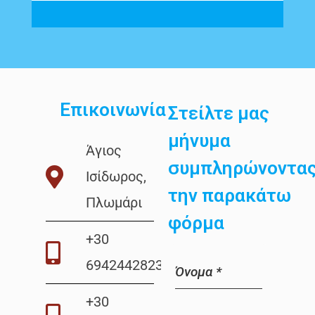
Επικοινωνία
Στείλτε μας
μήνυμα
Άγιος
συμπληρώνοντα
Ισίδωρος,
την παρακάτω
Πλωμάρι
φόρμα
+30
6942442823
Όνομα
*
+30