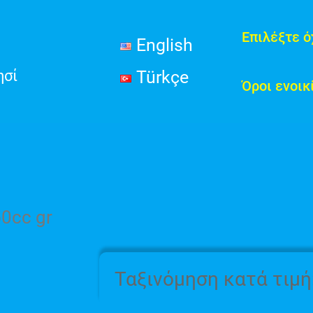
Επιλέξτε 
English
ησί
Türkçe
Όροι ενοικ
0cc gr