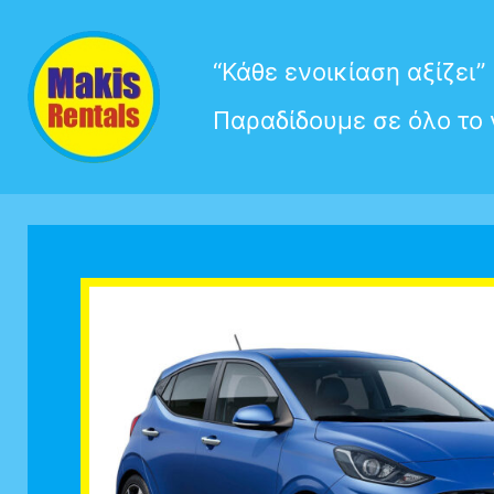
Μετάβαση
“Κάθε ενοικίαση αξίζει”
στο
Παραδίδουμε σε όλο το 
περιεχόμενο