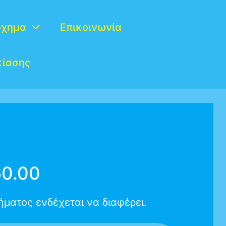
όχημα
Επικοινωνία
κίασης
60.00
ματος ενδέχεται να διαφέρει.