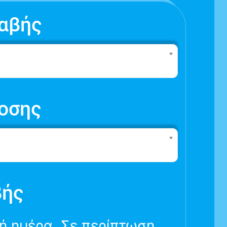
αβής
οσης
βής
νή ημέρα. Σε περίπτωση