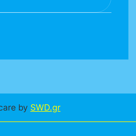
care by
SWD.gr