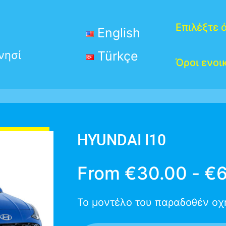
Επιλέξτε 
English
νησί
Türkçe
Όροι ενοι
HYUNDAI I10
From
€
30.00
-
€
Το μοντέλο του παραδοθέν οχή