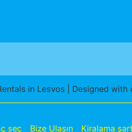
entals in Lesvos | Designed with 
aç seç
Bize Ulaşın
Kiralama şart