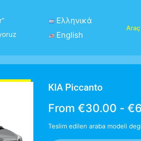
Ελληνικά
r”
Araç
yoruz
English
KIA Piccanto
From
€
30.00
-
€
Teslim edilen araba modeli degis