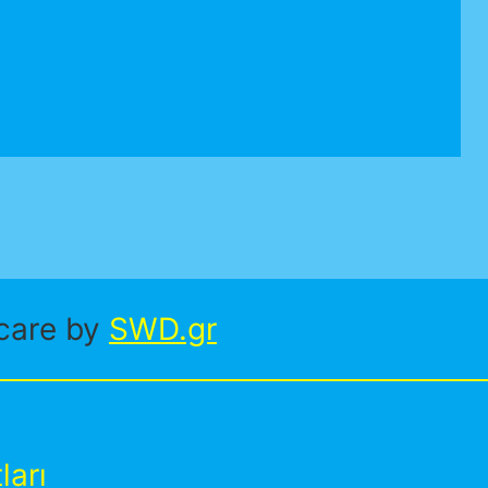
care by
SWD.gr
ları