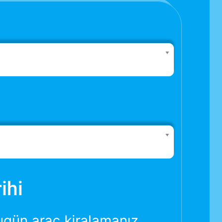
ihi
ugün araç kiralamanız