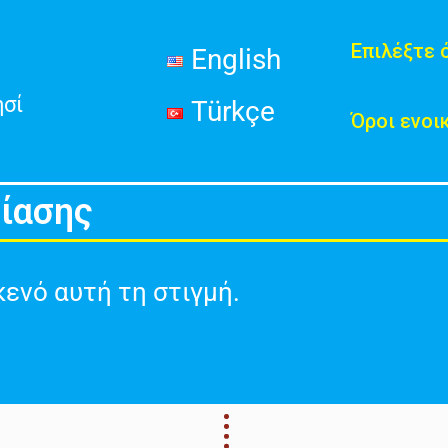
Επιλέξτε 
English
ησί
Türkçe
Όροι ενοι
ίασης
κενό αυτή τη στιγμή.